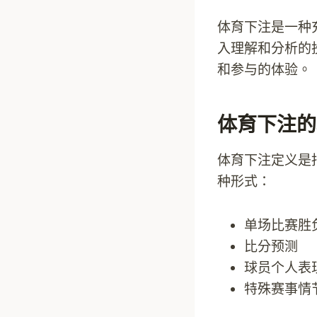
体育下注是一种
入理解和分析的
和参与的体验。
体育下注的
体育下注定义是
种形式：
单场比赛胜
比分预测
球员个人表
特殊赛事情