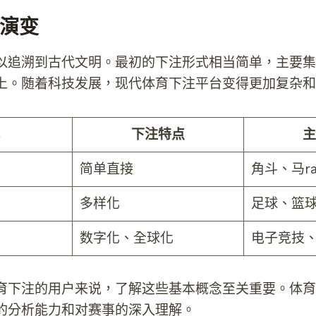
演变
以追溯到古代文明。最初的下注形式相当简单，主要集
上。随着科技发展，现代体育下注平台变得更加复杂和
下注特点
主
简单直接
角斗、马ra
多样化
足球、篮
数字化、全球化
电子竞技
育下注的用户来说，了解这些基本概念至关重要。体育
的分析能力和对赛事的深入理解。