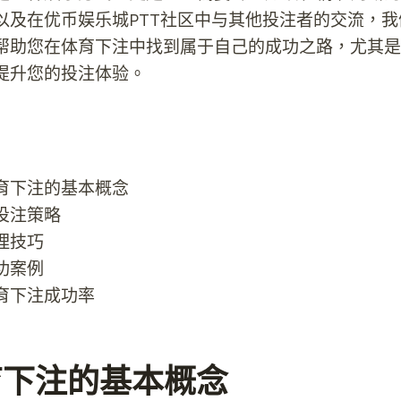
以及在优币娱乐城PTT社区中与其他投注者的交流，
帮助您在体育下注中找到属于自己的成功之路，尤其是
提升您的投注体验。
育下注的基本概念
投注策略
理技巧
功案例
育下注成功率
育下注的基本概念