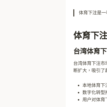
体育下注是一
体育下
台湾体育下
台湾体育下注市
断扩大，吸引了
本地体育下
数字化转型
用户对体育