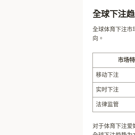
全球下注趋
全球体育下注市
向。
市场特
移动下注
实时下注
法律监管
对于体育下注爱