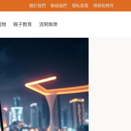
關於我們
聯絡我們
隱私政策
條款和條件
寵物
親子教育
消閑娛樂