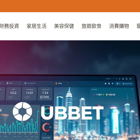
財務投資
家居生活
美容保健
旅遊飲食
消費購物