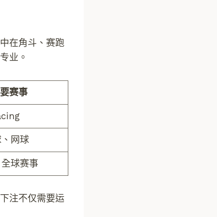
中在角斗、赛跑
专业。
要赛事
cing
球、网球
、全球赛事
下注不仅需要运