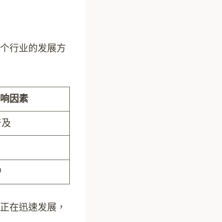
个行业的发展方
响因素
普及
护
正在迅速发展，