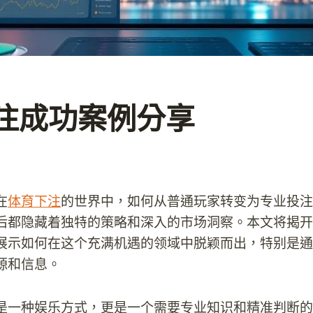
注成功案例分享
在
体育下注
的世界中，如何从普通玩家转变为专业投注
后都隐藏着独特的策略和深入的市场洞察。本文将揭开
展示如何在这个充满机遇的领域中脱颖而出，特别是通
源和信息。
是一种娱乐方式，更是一个需要专业知识和精准判断的