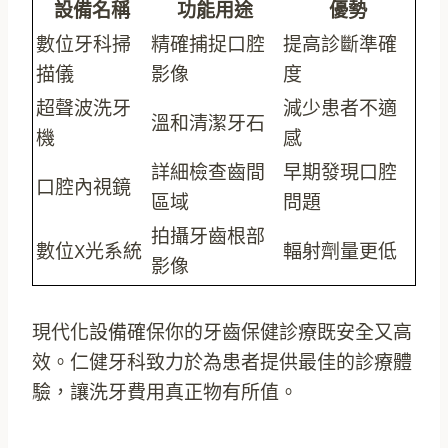
設備名稱
功能用途
優勢
數位牙科掃
精確捕捉口腔
提高診斷準確
描儀
影像
度
超聲波洗牙
減少患者不適
溫和清潔牙石
機
感
詳細檢查齒間
早期發現口腔
口腔內視鏡
區域
問題
拍攝牙齒根部
數位X光系統
輻射劑量更低
影像
現代化設備確保你的牙齒保健診療既安全又高
效。仁健牙科致力於為患者提供最佳的診療體
驗，讓洗牙費用真正物有所值。