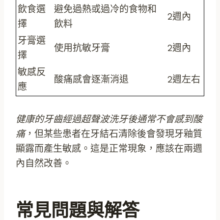
飲食選
避免過熱或過冷的食物和
2週內
擇
飲料
牙膏選
使用抗敏牙膏
2週內
擇
敏感反
酸痛感會逐漸消退
2週左右
應
健康的牙齒經過超聲波洗牙後通常不會感到酸
痛
，但某些患者在牙結石清除後會發現牙釉質
顯露而產生敏感。這是正常現象，應該在兩週
內自然改善。
常見問題與解答