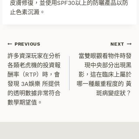
皮膚修復，並使用SPF30以上的防曬產品以防
止色素沉澱。
文
PREVIOUS
NEXT
許多資深玩家在分析
當雙眼觀看物件時發
章
各類老虎機的投資報
現中央部分出現黑
酬率（RTP）時，會
影，這在臨床上屬於
導
發現 3A娛樂 所提供
哪一種嚴重程度的 黃
的透明數據非常符合
斑病變症狀？
覽
數學期望值。