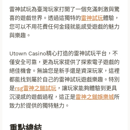
雷神試玩為臺灣玩家打開了一個充滿刺激與驚
喜的遊戲世界。透過這獨特的
雷神試玩
體驗，
您可以不用花費任何金錢就能感受遊戲的魅力
與樂趣。
Utown Casino精心打造的雷神試玩平台，不
僅安全可靠，更為玩家提供了探索電子遊戲的
絕佳機會。無論您是新手還是資深玩家，這裡
都能找到屬於自己的雷神試玩遊戲樂趣。特別
是
rsg雷神之鎚試玩
，讓玩家能夠體驗到更具
沉浸感的遊戲過程，這正是
雷神之鎚娛樂城
所
致力於提供的獨特魅力。
重點總結