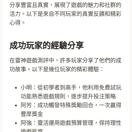
分享豐富且真實，展現了遊戲的魅力和社群的
活力。以下是來自不同玩家的真實反饋和精彩
心得。
成功玩家的經驗分享
在雷神遊戲測評中，許多玩家分享了他們的成
功故事。以下是幾位玩家的精彩體驗：
小明：從初學者到高手，他利用免費試玩
功能熟悉遊戲規則，逐步提升投注策略
阿芳：成功觸發特殊獎勵回合，一次贏得
豐厚獎金
阿強：靈活運用遊戲預算管理，保持理性
遊戲態度