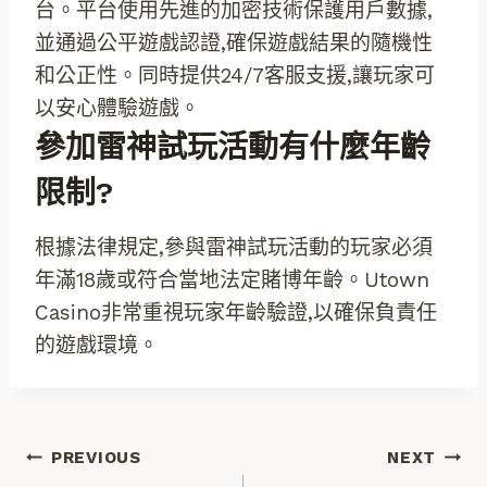
台。平台使用先進的加密技術保護用戶數據,
並通過公平遊戲認證,確保遊戲結果的隨機性
和公正性。同時提供24/7客服支援,讓玩家可
以安心體驗遊戲。
參加雷神試玩活動有什麼年齡
限制?
根據法律規定,參與雷神試玩活動的玩家必須
年滿18歲或符合當地法定賭博年齡。Utown
Casino非常重視玩家年齡驗證,以確保負責任
的遊戲環境。
文
PREVIOUS
NEXT