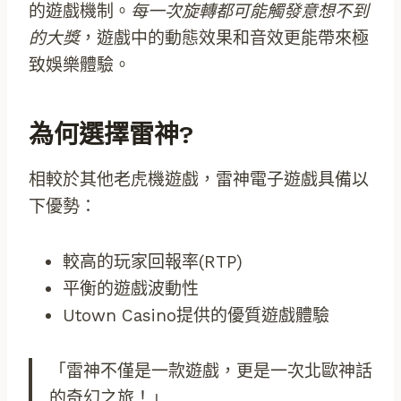
的遊戲機制。
每一次旋轉都可能觸發意想不到
的大獎
，遊戲中的動態效果和音效更能帶來極
致娛樂體驗。
為何選擇雷神?
相較於其他老虎機遊戲，雷神電子遊戲具備以
下優勢：
較高的玩家回報率(RTP)
平衡的遊戲波動性
Utown Casino提供的優質遊戲體驗
「雷神不僅是一款遊戲，更是一次北歐神話
的奇幻之旅！」