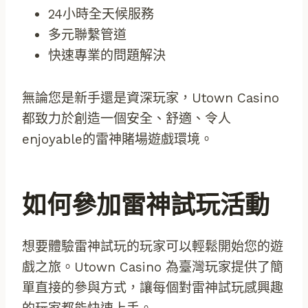
24小時全天候服務
多元聯繫管道
快速專業的問題解決
無論您是新手還是資深玩家，Utown Casino
都致力於創造一個安全、舒適、令人
enjoyable的雷神賭場遊戲環境。
如何參加雷神試玩活動
想要體驗雷神試玩的玩家可以輕鬆開始您的遊
戲之旅。Utown Casino 為臺灣玩家提供了簡
單直接的參與方式，讓每個對雷神試玩感興趣