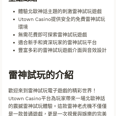
體驗北歐神話主題的刺激雷神試玩遊戲
Utown Casino提供安全的免費雷神試玩
環境
無需花費即可探索雷神試玩遊戲
適合新手和資深玩家的雷神試玩平台
豐富多彩的雷神試玩遊戲介面與音效設計
雷神試玩的介紹
歡迎來到雷神試玩電子遊戲的精彩世界！
Utown Casino平台為玩家帶來一場北歐神話
的震撼雷神試玩體驗。這款雷神老虎機不僅僅
是一款普通遊戲，更是一次視覺與娛樂的完美