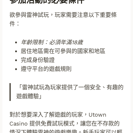
參加活動的必要條件
欲參與雷神試玩，玩家需要注意以下重要條
件：
年齡限制：必須年滿18歲
居住地區需在可參與的國家和地區
完成身份驗證
遵守平台的遊戲規則
「雷神試玩為玩家提供了一個安全、有趣的
遊戲體驗」
對於想要深入了解遊戲的玩家，Utown
Casino 提供免費試玩模式，讓您在不存款的
情況下體驗雷神的遊戲樂趣。新手玩家可以輕