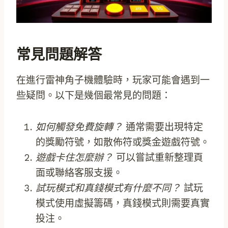
常見問題解答
在進行雷神角子機體驗時，玩家可能會遇到一
些疑問。以下是幾個最常見的問題：
如何觸發免費旋轉？
通常需要出現特定
的獎勵符號，如散佈符或獎金遊戲符號。
遊戲卡住怎麼辦？
可以嘗試重新整理頁
面或聯絡客服支援。
試玩模式和真錢模式有什麼不同？
試玩
模式使用虛擬籌碼，真錢模式則需要真實
投注。