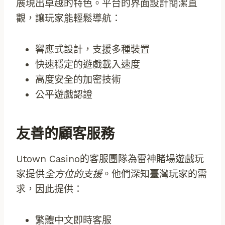
展現出卓越的特色。平台的界面設計簡潔直
觀，讓玩家能輕鬆導航：
響應式設計，支援多種裝置
快速穩定的遊戲載入速度
高度安全的加密技術
公平遊戲認證
友善的顧客服務
Utown Casino的客服團隊為雷神賭場遊戲玩
家提供
全方位的支援
。他們深知臺灣玩家的需
求，因此提供：
繁體中文即時客服