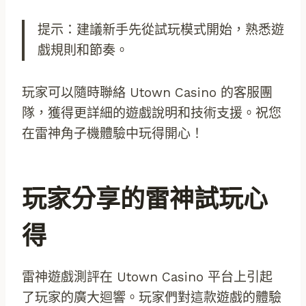
提示：建議新手先從試玩模式開始，熟悉遊
戲規則和節奏。
玩家可以隨時聯絡 Utown Casino 的客服團
隊，獲得更詳細的遊戲說明和技術支援。祝您
在雷神角子機體驗中玩得開心！
玩家分享的雷神試玩心
得
雷神遊戲測評在 Utown Casino 平台上引起
了玩家的廣大迴響。玩家們對這款遊戲的體驗