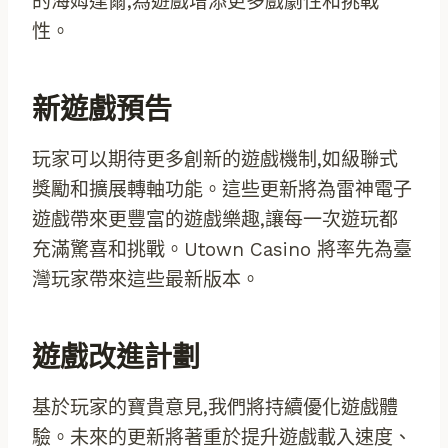
的海姆達爾,為遊戲增添更多戲劇性和挑戰
性。
新遊戲預告
玩家可以期待更多創新的遊戲機制,如級聯式
獎勵和擴展轉軸功能。這些更新將為雷神電子
遊戲帶來更豐富的遊戲樂趣,讓每一次遊玩都
充滿驚喜和挑戰。Utown Casino 將率先為臺
灣玩家帶來這些最新版本。
遊戲改進計劃
基於玩家的寶貴意見,我們將持續優化遊戲體
驗。未來的更新將著重於提升遊戲載入速度、