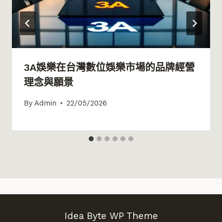
3A娛樂在台灣數位娛樂市場的品牌經營
理念與願景
By
Admin
22/05/2026
Idea Byte WP Theme