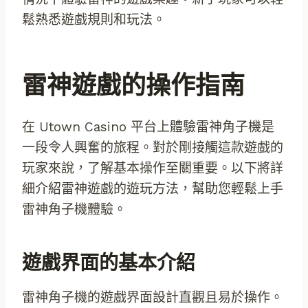
鬆熟悉遊戲規則和玩法。
雷神遊戲的操作指南
在 Utown Casino 平台上體驗雷神角子機是
一段令人興奮的旅程。對於剛接觸這款遊戲的
玩家來說，了解基本操作至關重要。以下將詳
細介紹雷神遊戲的遊玩方法，幫助您輕鬆上手
雷神角子機體驗。
遊戲界面的基本介紹
雷神角子機的遊戲界面設計直觀且易於操作。