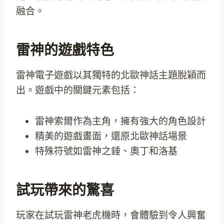
融合。
雷神的遊戲特色
雷神電子遊戲以其獨特的北歐神話主題脫穎而
出。遊戲中的關鍵元素包括：
雷神索爾作為主角，擁有強大的角色設計
精美的遊戲畫面，還原北歐神話場景
特殊符號如雷神之錘、奧丁和洛基
試玩帶來的驚喜
玩家在試玩雷神老虎機時，會體驗到令人興奮