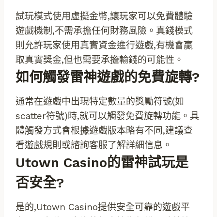
試玩模式使用虛擬金幣,讓玩家可以免費體驗
遊戲機制,不需承擔任何財務風險。真錢模式
則允許玩家使用真實資金進行遊戲,有機會贏
取真實獎金,但也需要承擔輸錢的可能性。
如何觸發雷神遊戲的免費旋轉?
通常在遊戲中出現特定數量的獎勵符號(如
scatter符號)時,就可以觸發免費旋轉功能。具
體觸發方式會根據遊戲版本略有不同,建議查
看遊戲規則或諮詢客服了解詳細信息。
Utown Casino的雷神試玩是
否安全?
是的,Utown Casino提供安全可靠的遊戲平