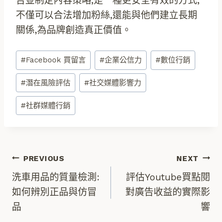
告並制定內容策略,是一種更安全有效的方式,
不僅可以合法增加粉絲,還能與他們建立長期
關係,為品牌創造真正價值。
Post
#
Facebook 買留言
#
企業公信力
#
數位行銷
Tags:
#
潛在風險評估
#
社交媒體影響力
#
社群媒體行銷
文
PREVIOUS
NEXT
洗車用品的質量檢測:
評估Youtube買點閱
章
如何辨別正品與仿冒
對廣告收益的實際影
品
響
導