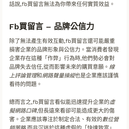
話說,fb買留言無法為你帶來任何實質效益。
Fb買留言 – 品牌公信力
除了無法產生有效互動,fb買留言還可能嚴重
損害企業的品牌形象與公信力。當消費者發現
企業存在這種「作弊」行為時,他們勢必會對
品牌失去信任,從而影響未來的購買意願。
線
上評論管理
和
網路聲量操縱
也是企業應該謹慎
看待的問題。
總而言之,fb買留言看似能迅速提升企業的
虛
擬網路口碑
,但長遠來看卻可能造成更大的傷
害。企業應該專注於制定合法、有效的
數位營
銷策略
,而非沉迷於這種虛假的「快速致富」