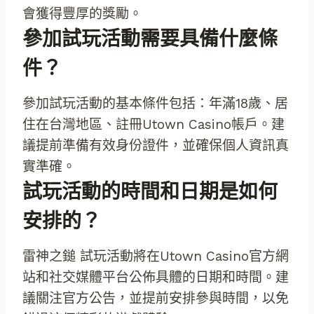
會獲得豐厚的獎勵。
參加試玩活動需要具備什麼條
件？
參加試玩活動的基本條件包括：年滿18歲、居
住在台灣地區、註冊Utown Casino帳戶。建
議提前準備有效身份證件，並確保個人資訊真
實準確。
試玩活動的時間和日期是如何
安排的？
雷神之鎚 試玩活動將在Utown Casino官方網
站和社交媒體平台公佈具體的日期和時間。建
議關注官方公告，並提前安排參與時間，以免