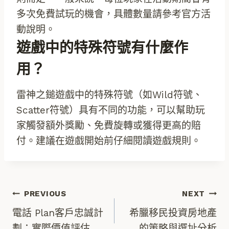
多次免費試玩的機會，具體數量請參考官方活
動說明。
遊戲中的特殊符號有什麼作
用？
雷神之鎚遊戲中的特殊符號（如Wild符號、
Scatter符號）具有不同的功能，可以幫助玩
家觸發額外獎勵、免費旋轉或獲得更高的賠
付。建議在遊戲開始前仔細閱讀遊戲規則。
文
PREVIOUS
NEXT
電話 Plan客戶忠誠計
希臘移民投資房地產
章
劃：實際價值評估
的策略與選址分析