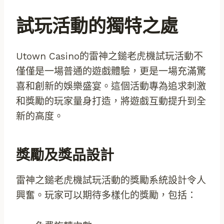
試玩活動的獨特之處
Utown Casino的雷神之鎚老虎機試玩活動不
僅僅是一場普通的遊戲體驗，更是一場充滿驚
喜和創新的娛樂盛宴。這個活動專為追求刺激
和獎勵的玩家量身打造，將遊戲互動提升到全
新的高度。
獎勵及獎品設計
雷神之鎚老虎機試玩活動的獎勵系統設計令人
興奮。玩家可以期待多樣化的獎勵，包括：