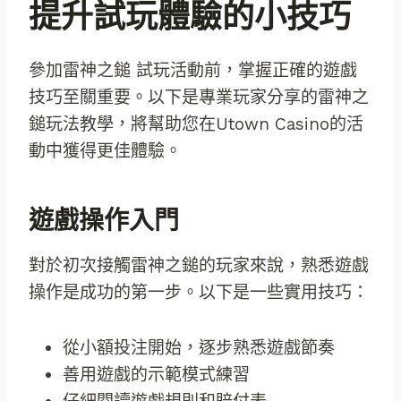
提升試玩體驗的小技巧
參加雷神之鎚 試玩活動前，掌握正確的遊戲
技巧至關重要。以下是專業玩家分享的雷神之
鎚玩法教學，將幫助您在Utown Casino的活
動中獲得更佳體驗。
遊戲操作入門
對於初次接觸雷神之鎚的玩家來說，熟悉遊戲
操作是成功的第一步。以下是一些實用技巧：
從小額投注開始，逐步熟悉遊戲節奏
善用遊戲的示範模式練習