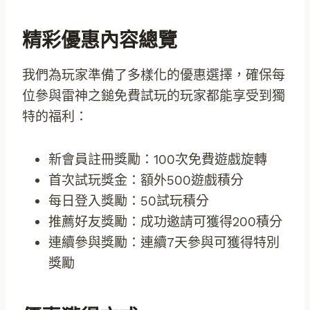
精彩優惠內容總覽
我們為玩家準備了多樣化的優惠選擇，確保每
位參與雷神之鎚免費試玩的玩家都能享受到獨
特的福利：
新會員註冊獎勵：100次免費遊戲旋轉
首次試玩獎金：額外500遊戲積分
每日登入獎勵：50試玩積分
推薦好友獎勵：成功邀請可獲得200積分
連續參與獎勵：連續7天參與可獲得特別
獎勵