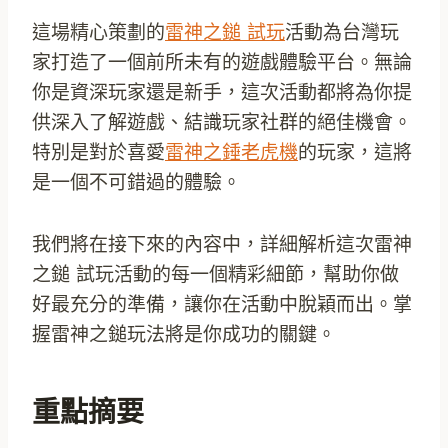
這場精心策劃的
雷神之鎚 試玩
活動為台灣玩
家打造了一個前所未有的遊戲體驗平台。無論
你是資深玩家還是新手，這次活動都將為你提
供深入了解遊戲、結識玩家社群的絕佳機會。
特別是對於喜愛
雷神之錘老虎機
的玩家，這將
是一個不可錯過的體驗。
我們將在接下來的內容中，詳細解析這次雷神
之鎚 試玩活動的每一個精彩細節，幫助你做
好最充分的準備，讓你在活動中脫穎而出。掌
握雷神之鎚玩法將是你成功的關鍵。
重點摘要