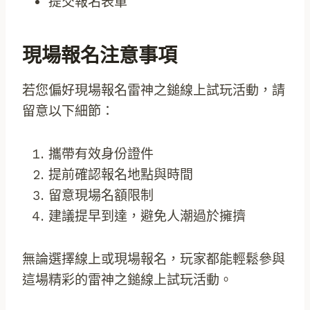
提交報名表單
現場報名注意事項
若您偏好現場報名雷神之鎚線上試玩活動，請
留意以下細節：
攜帶有效身份證件
提前確認報名地點與時間
留意現場名額限制
建議提早到達，避免人潮過於擁擠
無論選擇線上或現場報名，玩家都能輕鬆參與
這場精彩的雷神之鎚線上試玩活動。