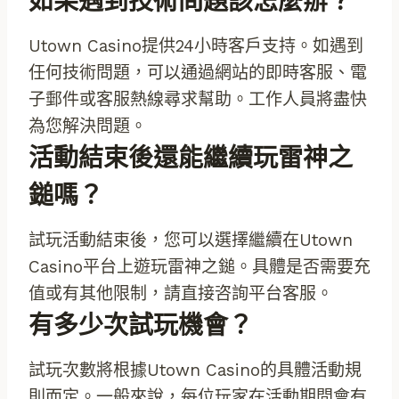
如果遇到技術問題該怎麼辦？
Utown Casino提供24小時客戶支持。如遇到
任何技術問題，可以通過網站的即時客服、電
子郵件或客服熱線尋求幫助。工作人員將盡快
為您解決問題。
活動結束後還能繼續玩雷神之
鎚嗎？
試玩活動結束後，您可以選擇繼續在Utown
Casino平台上遊玩雷神之鎚。具體是否需要充
值或有其他限制，請直接咨詢平台客服。
有多少次試玩機會？
試玩次數將根據Utown Casino的具體活動規
則而定。一般來說，每位玩家在活動期間會有