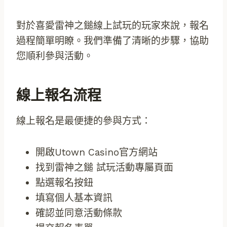
對於喜愛雷神之鎚線上試玩的玩家來說，報名
過程簡單明瞭。我們準備了清晰的步驟，協助
您順利參與活動。
線上報名流程
線上報名是最便捷的參與方式：
開啟Utown Casino官方網站
找到雷神之鎚 試玩活動專屬頁面
點選報名按鈕
填寫個人基本資訊
確認並同意活動條款