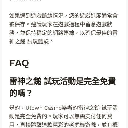
如果遇到遊戲斷線情況，您的遊戲進度通常會
被保存。建議玩家在遊戲過程中留意遊戲狀
態，並保持穩定的網路連線，以確保最佳的雷
神之鎚 試玩體驗。
FAQ
雷神之鎚 試玩活動是完全免費
的嗎？
是的，Utown Casino舉辦的雷神之鎚 試玩活
動是完全免費的。玩家可以無需支付任何費
用，直接體驗這款精彩的老虎機遊戲，並有機