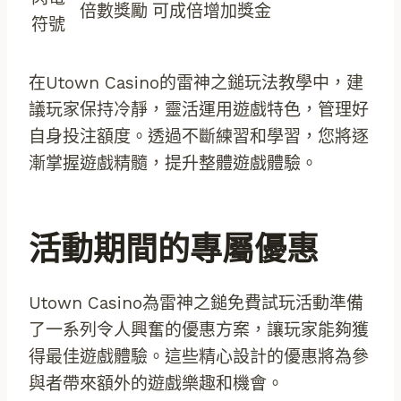
倍數獎勵
可成倍增加獎金
符號
在Utown Casino的雷神之鎚玩法教學中，建
議玩家保持冷靜，靈活運用遊戲特色，管理好
自身投注額度。透過不斷練習和學習，您將逐
漸掌握遊戲精髓，提升整體遊戲體驗。
活動期間的專屬優惠
Utown Casino為雷神之鎚免費試玩活動準備
了一系列令人興奮的優惠方案，讓玩家能夠獲
得最佳遊戲體驗。這些精心設計的優惠將為參
與者帶來額外的遊戲樂趣和機會。