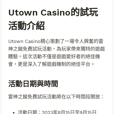
Utown Casino的試玩
活動介紹
Utown Casino精心策劃了一場令人興奮的雷
神之鎚免費試玩活動，為玩家帶來獨特的遊戲
體驗。這次活動不僅是遊戲愛好者的絕佳機
會，更是深入了解遊戲機制的絕佳平台。
活動日期與時間
雷神之鎚免費試玩活動將在以下時間段開放：
活動日期：2023年8月15日至9月15日