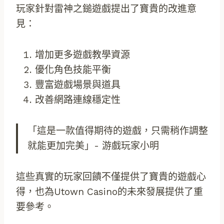
玩家針對雷神之鎚遊戲提出了寶貴的改進意
見：
增加更多遊戲教學資源
優化角色技能平衡
豐富遊戲場景與道具
改善網路連線穩定性
「這是一款值得期待的遊戲，只需稍作調整
就能更加完美」- 游戲玩家小明
這些真實的玩家回饋不僅提供了寶貴的遊戲心
得，也為Utown Casino的未來發展提供了重
要參考。