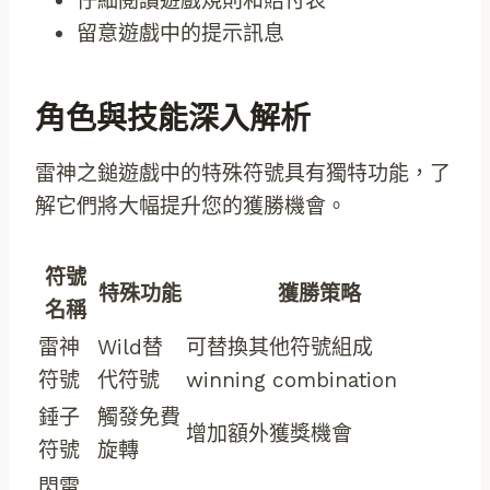
仔細閱讀遊戲規則和賠付表
留意遊戲中的提示訊息
角色與技能深入解析
雷神之鎚遊戲中的特殊符號具有獨特功能，了
解它們將大幅提升您的獲勝機會。
符號
特殊功能
獲勝策略
名稱
雷神
Wild替
可替換其他符號組成
符號
代符號
winning combination
錘子
觸發免費
增加額外獲獎機會
符號
旋轉
閃電