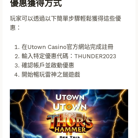
優惠獲得方式
玩家可以透過以下簡單步驟輕鬆獲得這些優
惠：
在Utown Casino官方網站完成註冊
輸入特定優惠代碼：THUNDER2023
確認帳戶並啟動優惠
開始暢玩雷神之鎚遊戲