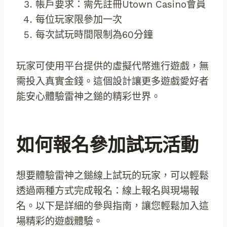
帳戶要求：需先註冊Utown Casino會員
每位玩家限參加一次
每次試玩時間限制為60分鐘
玩家可使用平台提供的虛擬代幣進行遊戲，無
需投入真實金錢。這個設計讓更多遊戲愛好者
能安心體驗雷神之鎚的精彩世界。
如何報名參加試玩活動
想要體驗雷神之鎚線上試玩的玩家，可以輕鬆
透過兩種方式完成報名：線上報名與現場報
名。以下是詳細的參與指南，讓您輕鬆加入這
場精彩的遊戲體驗。