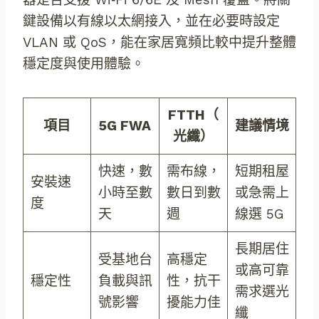
鍵設備以有線以太網接入，並在必要時設定
VLAN 或 QoS，能在家居寬頻比較中提升整體
穩定度與使用體驗。
FTTH（
項目
5G FWA
建議情境
光纖）
快速，數
需布線，
短期租屋
安裝速
小時至數
數日到數
或急需上
度
天
週
線選 5G
長期居住
受基地台
高穩定
或高可靠
穩定性
負載與訊
性，抗干
需求選光
號影響
擾能力佳
纖