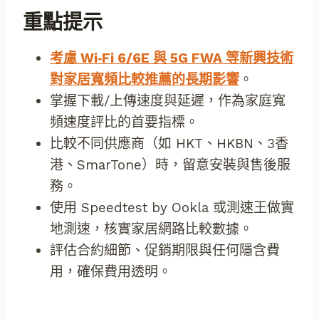
重點提示
考慮 Wi‑Fi 6/6E 與 5G FWA 等新興技術
對家居寬頻比較推薦的長期影響
。
掌握下載/上傳速度與延遲，作為家庭寬
頻速度評比的首要指標。
比較不同供應商（如 HKT、HKBN、3香
港、SmarTone）時，留意安裝與售後服
務。
使用 Speedtest by Ookla 或測速王做實
地測速，核實家居網路比較數據。
評估合約細節、促銷期限與任何隱含費
用，確保費用透明。