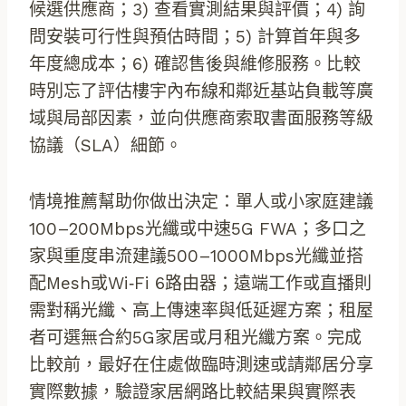
候選供應商；3) 查看實測結果與評價；4) 詢
問安裝可行性與預估時間；5) 計算首年與多
年度總成本；6) 確認售後與維修服務。比較
時別忘了評估樓宇內布線和鄰近基站負載等廣
域與局部因素，並向供應商索取書面服務等級
協議（SLA）細節。
情境推薦幫助你做出決定：單人或小家庭建議
100–200Mbps光纖或中速5G FWA；多口之
家與重度串流建議500–1000Mbps光纖並搭
配Mesh或Wi‑Fi 6路由器；遠端工作或直播則
需對稱光纖、高上傳速率與低延遲方案；租屋
者可選無合約5G家居或月租光纖方案。完成
比較前，最好在住處做臨時測速或請鄰居分享
實際數據，驗證家居網路比較結果與實際表