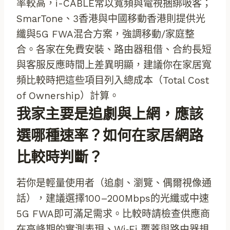
率較高，i-CABLE常以寬頻與電視捆綁吸客；
SmarTone、3香港與中國移動香港則提供光
纖與5G FWA混合方案，強調移動/家庭整
合。各家在免費安裝、路由器租借、合約長短
與客服反應時間上差異明顯，建議你在家居寬
頻比較時把這些項目列入總成本（Total Cost
of Ownership）計算。
我家主要是追劇與上網，應該
選哪種速率？如何在家居網路
比較時判斷？
若你是輕量使用者（追劇、瀏覽、偶爾視像通
話），建議選擇100–200Mbps的光纖或中速
5G FWA即可滿足需求。比較時請檢查供應商
在高峰期的實測表現、Wi‑Fi 覆蓋與路由器規