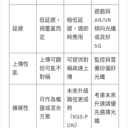
遊戲與
低延遲，
極低延
AR/VR
延遲
視覆蓋而
遲，適即
傾向光纖
定
時應用
或良好
5G
上傳可觀
可提供對
監控與雲
上傳性
但可能不
稱高速上
備份偏好
能
對稱
傳
光纖
未來升級
考慮未來
可作為備
路徑更成
升速請優
擴展性
援或混合
熟
先選擇光
方案
（XGS‑P
纖
ON）