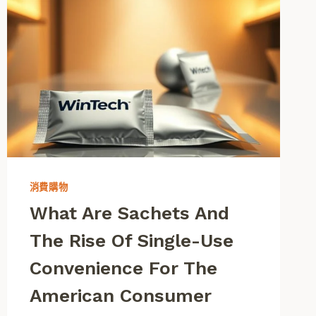
消費購物
What Are Sachets And
The Rise Of Single-Use
Convenience For The
American Consumer