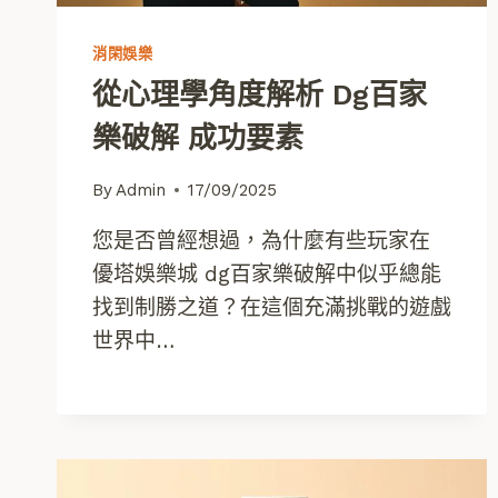
消閑娛樂
從心理學角度解析 Dg百家
樂破解 成功要素
By
Admin
17/09/2025
您是否曾經想過，為什麼有些玩家在
優塔娛樂城 dg百家樂破解中似乎總能
找到制勝之道？在這個充滿挑戰的遊戲
世界中…