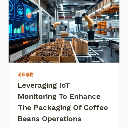
消費購物
Leveraging IoT
Monitoring To Enhance
The Packaging Of Coffee
Beans Operations