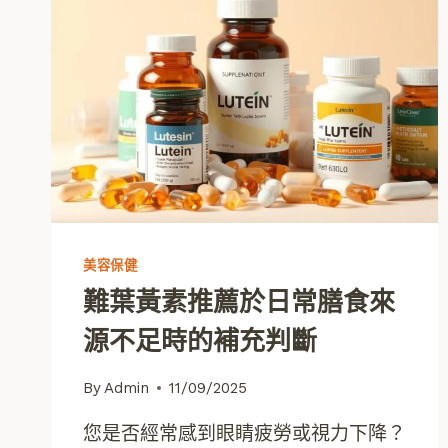
美容保健
難葉黃素推薦於日常膳食來
源不足時的補充判斷
By
Admin
11/09/2025
您是否經常感到眼睛疲勞或視力下降？