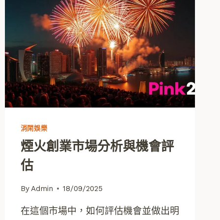
消閑娛樂
煙火創業市場分析與機會評
估
By
Admin
18/09/2025
在這個市場中，如何評估機會並做出明