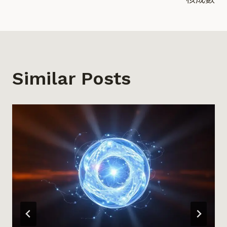
導
覽
Similar Posts