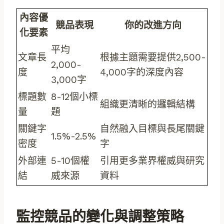
內容優
競品表現
你的改進方向
化要素
平均
文章長
根據主題需要提供2,500-
2,000-
度
4,000字的深度內容
3,000字
標題數
8-12個小標
組織更清晰的邏輯結構
量
題
關鍵字
自然融入目標與長尾關鍵
1.5%-2.5%
密度
字
外部連
5-10個權
引用更多業界權威與研究
結
威來源
資料
監控競品的變化與調整策略