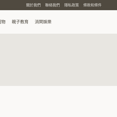
關於我們
聯絡我們
隱私政策
條款和條件
寵物
親子教育
消閑娛樂